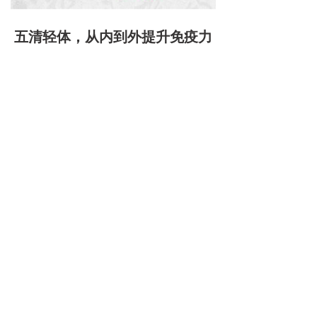
五清轻体，从内到外提升免疫力
“
排
浊
调免疫”
五清轻体
技术
以
为核心，排肠
毒、解肝毒、调节血脂、清除自由基和自噬细
胞垃圾，通过断、排、修、调、补五个阶梯，
给身体内部进行一次大扫除，同时修护受损组
织，调理五脏功能
。
经过一个阶段的调理，根据
卫生部
指定机构临
床检验证明，可使人体内SOD
抗氧化能力
最高
上升55%，过氧化脂质LPO最多下降45%，能有
效清除自由基；
加速脂代谢，
降低血脂，从而
降低心脑血管发病率；免疫力的“主力作战”细
胞脾淋巴细胞增殖最高达68%，巨噬细胞吞噬
率由38%最高提
升
到51.4%，能有效增加免疫军
团的数量和提高单兵作战能力，人体抵抗力和
自愈力
整体
提高，重建免疫平衡。