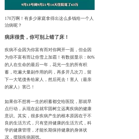
170万啊
！
有多少家庭拿得出这么多钱给一个人
治病呢？
病床很贵，你可别上错了床！
疾病不会因为你富有
而
对你
网开一面
，但会因
为你不富有而
让你
雪上加霜！有数据显示：80%
花光一生的所有积
的人在生命的最后一年，
蓄，吃遍大量副作用的药，再多开几次刀，留
下一大笔债务给家人，然后死去！害人（最亲
的家人）害己！
如果你不想将一生的积蓄都交给医院，那就早
点行动，
从现在起就牢固树立
远离疾病的健康
意识。
其实，很多疾病
产生的根本原因在于不
良的生活方式，只有坚持健康的生活方式，科
学的健康管理，才能长期保持健康的身体状
况，摆脱
疾病
困扰。