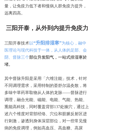
量，让免疫力低下者和慢病人群免疫力提升，
远离四高。
三阳开泰，从外到内提升免疫力
“升阳排湿寒”
三阳开泰
技术
以
为核心，融
中
医理论与现代科技于一体，
从人体的足部、会
阴、督脉三个
部位升发阳气，一站式排湿寒於
堵。
其中督脉升阳是采用「
六维注能」
技术，针对
不同调理需求，采用特制的荟舒尔温灸散，将
多味中草药萃取物从人体的龙脉——督脉进行
调理
，融合光能、磁能、电能、气能、热能、
熏能高科技，同时覆盖背部137处腧穴，通过上
述六个维度对背部经络、穴位和脏腑反射区进
行刺激，渗透到身体深层部位，
对一些常见慢
病的免疫调理，例如高血压、高血糖、高尿