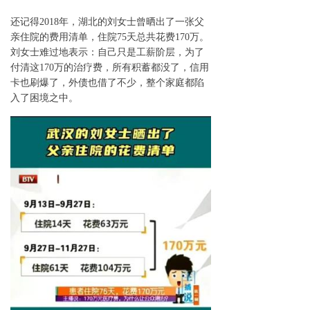
还记得
2018年
，
湖北
的
刘女士
曾
晒出了一张父
亲住院的费用清单，住院75天总共花费170万
。
刘女士
难过地
表示
：
自己只是工薪阶层，为了
付清这170万的治疗费，
所有
积蓄
都
没了
，
信用
卡
也
刷
爆了
，外债
也借了不少
，
整个家庭都陷
入了困境之中
。