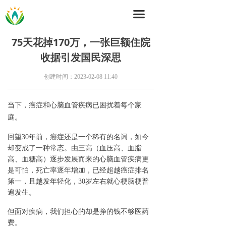
끀
75天花掉170万，一张巨额住院
收据引发国民深思
创建时间：
2023-02-08
11:40
当下，
癌症和心脑血管疾病
已
困扰着每个家
庭
。
回望30
年前，癌症
还
是一个稀有的名词，
如今
却
变成了一种常态。由三高（血压高、血脂
高、血糖高）逐步发展
而来
的心脑血管疾病更
是
可怕，死亡率逐年增加
，
已经超越癌症排名
第一，且越发年轻化，30岁左右就心梗脑梗普
遍发生。
但面对疾病，我们
担心的
却
是挣
的
钱不够医药
费。